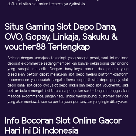
daftar di situs slot online terpercaya Ajaibslots.
Situs Gaming Slot Depo Dana,
OVO, Gopay, Linkaja, Sakuku &
voucher88 Terlengkap
Seiring dengan kemajuan teknologi yang sangat pesat, saat ini metode
deposit e-commerce sedang memberikan banyak sekali bonus dan promo
yang sangat menarik. Dengan banyaknya bonus dan promo yang
disediakan, bettor dapat melakukan slot depo melalui platform-platform
e-commerce yang sudah sangat dikenal seperti slot depo gopay, slot
depo dana, slot depo ovo , slot depo linkaja dan depo slot voucher88. Jika
bettor belum mengetahui tata cara pengisian saldo dengan menggunakan
metode e-commerce, jangan ragu untuk menghubungi customer service
yang akan menjawab semua pertanyaan-pertanyaan yang ingin ditanyakan.
Info Bocoran Slot Online Gacor
Hari Ini Di Indonesia