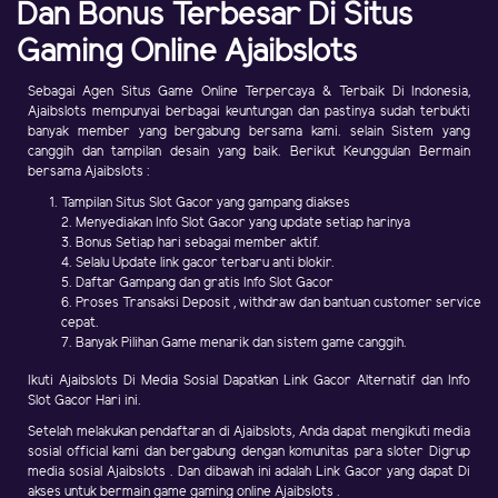
Dan Bonus Terbesar Di Situs
Gaming Online Ajaibslots
Sebagai Agen Situs Game Online Terpercaya & Terbaik Di Indonesia,
Ajaibslots mempunyai berbagai keuntungan dan pastinya sudah terbukti
banyak member yang bergabung bersama kami. selain Sistem yang
canggih dan tampilan desain yang baik. Berikut Keunggulan Bermain
bersama Ajaibslots :
Tampilan Situs Slot Gacor yang gampang diakses
2. Menyediakan Info Slot Gacor yang update setiap harinya
3. Bonus Setiap hari sebagai member aktif.
4. Selalu Update link gacor terbaru anti blokir.
5. Daftar Gampang dan gratis Info Slot Gacor
6. Proses Transaksi Deposit , withdraw dan bantuan customer service
cepat.
7. Banyak Pilihan Game menarik dan sistem game canggih.
Ikuti Ajaibslots Di Media Sosial Dapatkan Link Gacor Alternatif dan Info
Slot Gacor Hari ini.
Setelah melakukan pendaftaran di Ajaibslots, Anda dapat mengikuti media
sosial official kami dan bergabung dengan komunitas para sloter Digrup
media sosial Ajaibslots . Dan dibawah ini adalah Link Gacor yang dapat Di
akses untuk bermain game gaming online Ajaibslots .