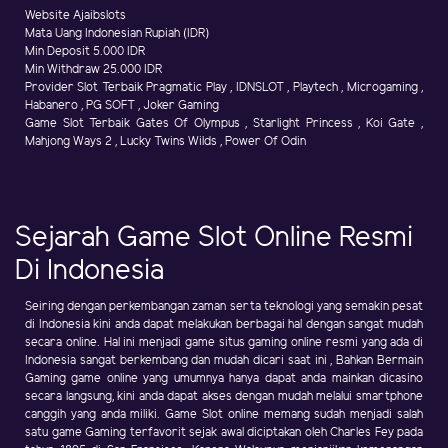
Website Ajaibslots
Mata Uang Indonesian Rupiah (IDR)
Min Deposit 5.000 IDR
Min Withdraw 25.000 IDR
Provider Slot Terbaik Pragmatic Play , IDNSLOT , Playtech , Microgaming ,
Habanero , PG SOFT , Joker Gaming
Game Slot Terbaik Gates Of Olympus , Starlight Princess , Koi Gate ,
Mahjong Ways 2 , Lucky Twins Wilds , Power Of Odin
Sejarah Game Slot Online Resmi
Di Indonesia
Seiring dengan perkembangan zaman serta teknologi yang semakin pesat
di Indonesia kini anda dapat melakukan berbagai hal dengan sangat mudah
secara online. Hal ini menjadi game situs gaming online resmi yang ada di
Indonesia sangat berkembang dan mudah dicari saat ini , Bahkan Bermain
Gaming game online yang umumnya hanya dapat anda mainkan dicasino
secara langsung, kini anda dapat akses dengan mudah melalui smartphone
canggih yang anda miliki. Game Slot online memang sudah menjadi salah
satu game Gaming terfavorit sejak awal diciptakan oleh Charles Fey pada