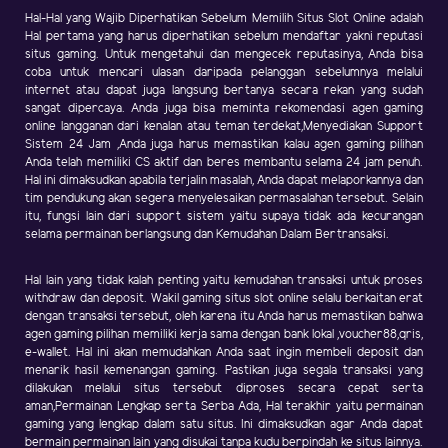
Hal-Hal yang Wajib Diperhatikan Sebelum Memilih Situs Slot Online adalah
Hal pertama yang harus diperhatikan sebelum mendaftar yakni reputasi
situs gaming. Untuk mengetahui dan mengecek reputasinya, Anda bisa
coba untuk mencari ulasan daripada pelanggan sebelumnya melalui
internet atau dapat juga langsung bertanya secara rekan yang sudah
sangat dipercaya. Anda juga bisa meminta rekomendasi agen gaming
online langganan dari kenalan atau teman terdekat,Menyediakan Support
Sistem 24 Jam ,Anda juga harus memastikan kalau agen gaming pilihan
Anda telah memiliki CS aktif dan beres membantu selama 24 jam penuh.
Hal ini dimaksudkan apabila terjalin masalah, Anda dapat melaporkannya dan
tim pendukung akan segera menyelesaikan permasalahan tersebut. Selain
itu, fungsi lain dari support sistem yaitu supaya tidak ada kecurangan
selama permainan berlangsung dan Kemudahan Dalam Bertransaksi.
Hal lain yang tidak kalah penting yaitu kemudahan transaksi untuk proses
withdraw dan deposit. Wakil gaming situs slot online selalu berkaitan erat
dengan transaksi tersebut, oleh karena itu Anda harus memastikan bahwa
agen gaming pilihan memiliki kerja sama dengan bank lokal ,voucher88,qris,
e-wallet. Hal ini akan memudahkan Anda saat ingin membeli deposit dan
menarik hasil kemenangan gaming. Pastikan juga segala transaksi yang
dilakukan melalui situs tersebut diproses secara cepat serta
aman,Permainan Lengkap serta Serba Ada, Hal terakhir yaitu permainan
gaming yang lengkap dalam satu situs. Ini dimaksudkan agar Anda dapat
bermain permainan lain yang disukai tanpa kudu berpindah ke situs lainnya.