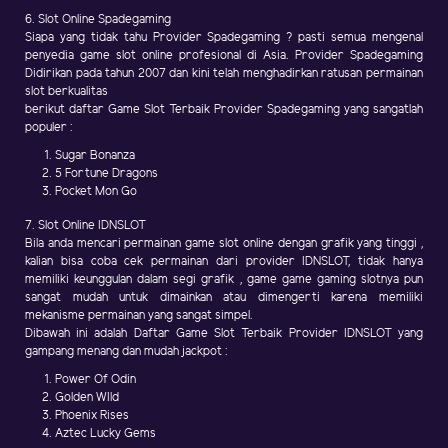
6. Slot Online Spadegaming
Siapa yang tidak tahu Provider Spadegaming ? pasti semua mengenal
penyedia game slot online profesional di Asia. Provider Spadegaming
Didirikan pada tahun 2007 dan kini telah menghadirkan ratusan permainan
slot berkualitas
berikut daftar Game Slot Terbaik Provider Spadegaming yang sangatlah
populer :
Sugar Bonanza
5 Fortune Dragons
Pocket Mon Go
7. Slot Online IDNSLOT
Bila anda mencari permainan game slot online dengan grafik yang tinggi ,
kalian bisa coba cek permainan dari provider IDNSLOT, tidak hanya
memiliki keunggulan dalam segi grafik , game game gaming slotnya pun
sangat mudah untuk dimainkan atau dimengerti karena memiliki
mekanisme permainan yang sangat simpel.
Dibawah ini adalah Daftar Game Slot Terbaik Provider IDNSLOT yang
gampang menang dan mudah jackpot :
Power Of Odin
Golden WIld
Phoenix Rises
Aztec Lucky Gems