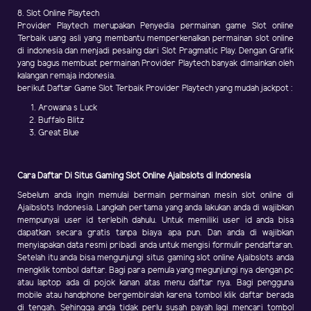
8. Slot Online Playtech
Provider Playtech merupakan Penyedia permainan game Slot online
Terbaik uang asli yang membantu memperkenalkan permainan slot online
di indonesia dan menjadi pesaing dari Slot Pragmatic Play. Dengan Grafik
yang bagus membuat permainan Provider Playtech banyak dimainkan oleh
kalangan remaja indonesia.
berikut Daftar Game Slot Terbaik Provider Playtech yang mudah jackpot :
Arowana s Luck
Buffalo Blitz
Great Blue
Cara Daftar Di Situs Gaming Slot Online Ajaibslots di Indonesia
Sebelum anda ingin memulai bermain permainan mesin slot online di
Ajaibslots Indonesia. Langkah pertama yang anda lakukan anda di wajibkan
mempunyai user id terlebih dahulu. Untuk memiliki user id anda bisa
dapatkan secara gratis tanpa biaya apa pun. Dan anda di wajibkan
menyiapakan data resmi pribadi anda untuk mengisi formulir pendaftaran.
Setelah itu anda bisa mengunjungi situs gaming slot online Ajaibslots anda
mengklik tombol daftar. Bagi para pemula yang megunjungi nya dengan pc
atau laptop ada di pojok kanan atas menu daftar nya. Bagi pengguna
mobile atau handphone bergembiralah karena tombol klik daftar berada
di tengah. Sehingga anda tidak perlu susah payah lagi mencari tombol