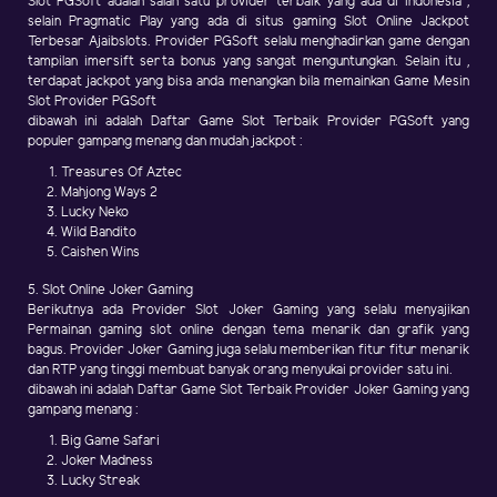
Slot PGSoft adalah salah satu provider terbaik yang ada di Indonesia ,
selain Pragmatic Play yang ada di situs gaming Slot Online Jackpot
Terbesar Ajaibslots. Provider PGSoft selalu menghadirkan game dengan
tampilan imersift serta bonus yang sangat menguntungkan. Selain itu ,
terdapat jackpot yang bisa anda menangkan bila memainkan Game Mesin
Slot Provider PGSoft
dibawah ini adalah Daftar Game Slot Terbaik Provider PGSoft yang
populer gampang menang dan mudah jackpot :
Treasures Of Aztec
Mahjong Ways 2
Lucky Neko
Wild Bandito
Caishen Wins
5. Slot Online Joker Gaming
Berikutnya ada Provider Slot Joker Gaming yang selalu menyajikan
Permainan gaming slot online dengan tema menarik dan grafik yang
bagus. Provider Joker Gaming juga selalu memberikan fitur fitur menarik
dan RTP yang tinggi membuat banyak orang menyukai provider satu ini.
dibawah ini adalah Daftar Game Slot Terbaik Provider Joker Gaming yang
gampang menang :
Big Game Safari
Joker Madness
Lucky Streak