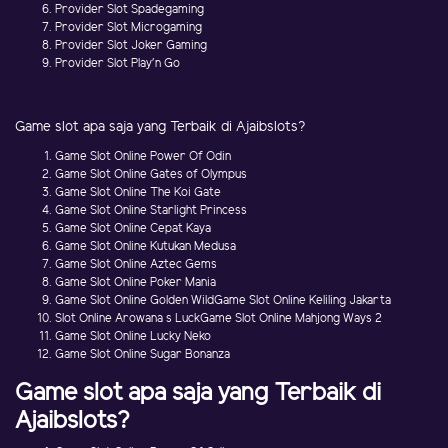
Provider Slot Spadegaming
Provider Slot Microgaming
Provider Slot Joker Gaming
Provider Slot Play'n Go
Game slot apa saja yang Terbaik di Ajaibslots?
Game Slot Online Power Of Odin
Game Slot Online Gates of Olympus
Game Slot Online The Koi Gate
Game Slot Online Starlight Princess
Game Slot Online Cepat Kaya
Game Slot Online Kutukan Medusa
Game Slot Online Aztec Gems
Game Slot Online Poker Mania
Game Slot Online Golden WildGame Slot Online Keliling Jakarta
Slot Online Arowana s LuckGame Slot Online Mahjong Ways 2
Game Slot Online Lucky Neko
Game Slot Online Sugar Bonanza
Game slot apa saja yang Terbaik di
Ajaibslots?